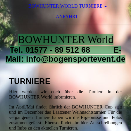
BOWHUNTER WORLD TURNIERE
ANFAHRT
BOWHUNTER World
Tel. 01577 - 89 512 68 E-
Mail: info@bogensportevent.de
TURNIERE
Hier werden wir euch über die Turniere in der
BOWHUNTER World informieren.
Im April/Mai findet jährlich der BOWHUNTER Cup statt
und im Dezember das Laatzener Weihnachtsturnier. Für die
vergangenen Turniere haben wir die Ergebnisse und Fotos
zusammengefasst. Ebenso findet ihr hier Ausschreibungen
und Infos zu den aktuellen Turnieren.