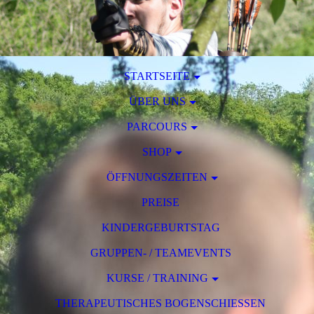
STARTSEITE
ÜBER UNS
PARCOURS
SHOP
ÖFFNUNGSZEITEN
PREISE
KINDERGEBURTSTAG
GRUPPEN- / TEAMEVENTS
KURSE / TRAINING
THERAPEUTISCHES BOGENSCHIESSEN