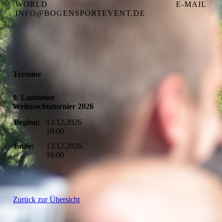
WORLD
E-MAIL
INFO@BOGENSPORTEVENT.DE
Termine
9. Laatzener
Weihnachtsturnier 2026
Beginn:
13.12.2026
10:00
Ende:
13.12.2026
16:00
Zurück zur Übersicht