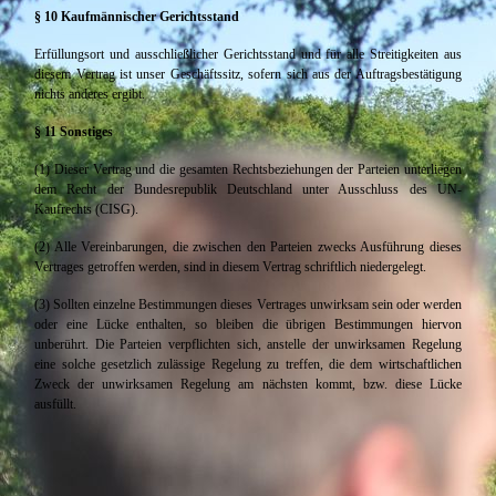
§ 10 Kaufmännischer Gerichtsstand
Erfüllungsort und ausschließlicher Gerichtsstand und für alle Streitigkeiten aus
diesem Vertrag ist unser Geschäftssitz, sofern sich aus der Auftragsbestätigung
nichts anderes ergibt.
§ 11 Sonstiges
(1) Dieser Vertrag und die gesamten Rechtsbeziehungen der Parteien unterliegen
dem Recht der Bundesrepublik Deutschland unter Ausschluss des UN-
Kaufrechts (CISG).
(2) Alle Vereinbarungen, die zwischen den Parteien zwecks Ausführung dieses
Vertrages getroffen werden, sind in diesem Vertrag schriftlich niedergelegt.
(3) Sollten einzelne Bestimmungen dieses Vertrages unwirksam sein oder werden
oder eine Lücke enthalten, so bleiben die übrigen Bestimmungen hiervon
unberührt. Die Parteien verpflichten sich, anstelle der unwirksamen Regelung
eine solche gesetzlich zulässige Regelung zu treffen, die dem wirtschaftlichen
Zweck der unwirksamen Regelung am nächsten kommt, bzw. diese Lücke
ausfüllt.