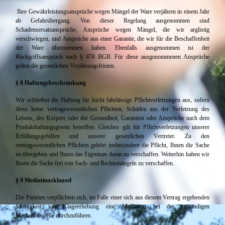
Ihre Gewährleistungsansprüche wegen Mängel der Ware verjähren in einem Jahr
ab Gefahrübergang. Von dieser Regelung ausgenommen sind
Schadensersatzansprüche, Ansprüche wegen Mängel, die wir arglistig
verschwiegen, und Ansprüche aus einer Garantie, die wir für die Beschaffenheit
der Ware übernommen haben. Ebenfalls ausgenommen ist der
Rückgriffsanspruch nach § 478 BGB. Für diese ausgenommenen Ansprüche
gelten die gesetzlichen Verjährungsfristen.
§ 8 Haftungsbeschränkung
Wir schließen die Haftung für leicht fahrlässige Pflichtverletzungen aus, sofern
diese keine vertragswesentlichen Pflichten, Schäden aus der Verletzung des
Lebens, des Körpers oder der Gesundheit, Garantien oder Ansprüche nach dem
Produkthaftungsgesetz betreffen. Gleiches gilt für Pflichtverletzungen unserer
Erfüllungsgehilfen und unserer gesetzlichen Vertreter. Zu den
vertragswesentlichen Pflichten gehört insbesondere die Pflicht, Ihnen die Sache
zu übergeben und Ihnen das Eigentum daran zu verschaffen. Weiterhin haben wir
Ihnen die Sache frei von Sach- und Rechtsmängeln zu verschaffen.
§ 9 Mediationsklausel
Die Parteien verpflichten sich, im Falle einer sich aus diesem Vertrag ergebenden
Streitigkeit vor Klageerhebung eine Mediation bei der zuständigen
Mediationsstelle durchzuführen.