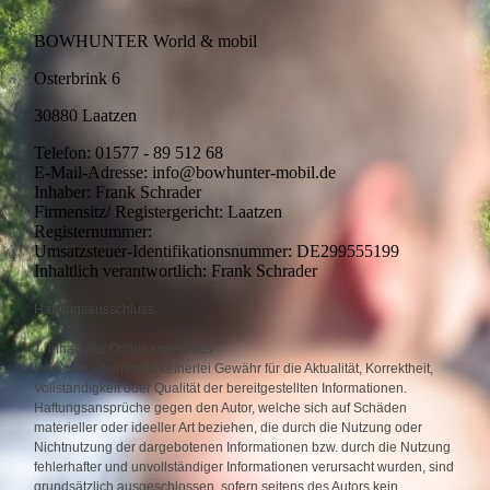
BOWHUNTER World & mobil
Osterbrink 6
30880 Laatzen
Telefon: 01577 - 89 512 68
E-Mail-Adresse: info@bowhunter-mobil.de
Inhaber: Frank Schrader
Firmensitz/ Registergericht: Laatzen
Registernummer:
Umsatzsteuer-Identifikationsnummer: DE299555199
Inhaltlich verantwortlich: Frank Schrader
Haftungsausschluss
1. Inhalt des Onlineangebotes
Der Autor übernimmt keinerlei Gewähr für die Aktualität, Korrektheit,
Vollständigkeit oder Qualität der bereitgestellten Informationen.
Haftungsansprüche gegen den Autor, welche sich auf Schäden
materieller oder ideeller Art beziehen, die durch die Nutzung oder
Nichtnutzung der dargebotenen Informationen bzw. durch die Nutzung
fehlerhafter und unvollständiger Informationen verursacht wurden, sind
grundsätzlich ausgeschlossen, sofern seitens des Autors kein