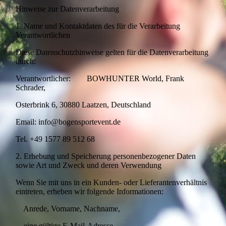
Hinweise zur Datenverarbeitung
1. Name und Kontaktdaten des für die Verarbeitung
Verantwortlichen
Diese Datenschutzhinweise gelten für die Datenverarbeitung
durch:
Verantwortlicher: BOWHUNTER World, Frank
Schrader,
Osterbrink 6, 30880 Laatzen, Deutschland
Email: info@bogensportevent.de
Tel. +49 1577 89 512 68
2. Erhebung und Speicherung personenbezogener Daten
sowie Art und Zweck und deren Verwendung
Wenn Sie mit uns in ein Kunden- oder Lieferantenverhältnis
eintreten, erheben wir folgende Informationen:
Anrede, Vorname, Nachname,
eine gültige E-Mail-Adresse,