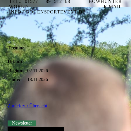
TEL.: 01577 - 89 512 68
BOWHUNTER
WORLD
E-MAIL
INFO@BOGENSPORTEVENT.DE
Termine
Urlaub
Beginn:
02.11.2026
Ende:
18.11.2026
Zurück zur Übersicht
Newsletter