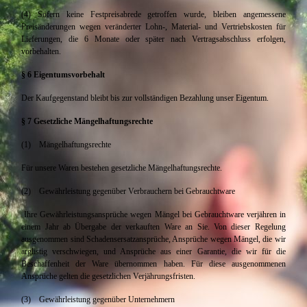
(4) Sofern keine Festpreisabrede getroffen wurde, bleiben angemessene
Preisänderungen wegen veränderter Lohn-, Material- und Vertriebskosten für
Lieferungen, die 6 Monate oder später nach Vertragsabschluss erfolgen,
vorbehalten.
§ 6 Eigentumsvorbehalt
Der Kaufgegenstand bleibt bis zur vollständigen Bezahlung unser Eigentum.
§ 7 Gesetzliche Mängelhaftungsrechte
(1) Mängelhaftungsrechte
Für unsere Waren bestehen gesetzliche Mängelhaftungsrechte.
(2) Gewährleistung gegenüber Verbrauchern bei Gebrauchtware
Ihre Gewährleistungsansprüche wegen Mängel bei Gebrauchtware verjähren in
einem Jahr ab Übergabe der verkauften Ware an Sie. Von dieser Regelung
ausgenommen sind Schadensersatzansprüche, Ansprüche wegen Mängel, die wir
arglistig verschwiegen, und Ansprüche aus einer Garantie, die wir für die
Beschaffenheit der Ware übernommen haben. Für diese ausgenommenen
Ansprüche gelten die gesetzlichen Verjährungsfristen.
(3) Gewährleistung gegenüber Unternehmern