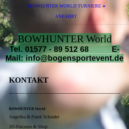
BOWHUNTER WORLD TURNIERE
ANFAHRT
BOWHUNTER World
Tel. 01577 - 89 512 68 E-
Mail: info@bogensportevent.de
KONTAKT
BOWHUNTER World
Angelika & Frank Schrader
3D-Parcours & Shop: