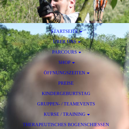
STARTSEITE
ÜBER UNS
PARCOURS
SHOP
ÖFFNUNGSZEITEN
PREISE
KINDERGEBURTSTAG
GRUPPEN- / TEAMEVENTS
KURSE / TRAINING
THERAPEUTISCHES BOGENSCHIESSEN