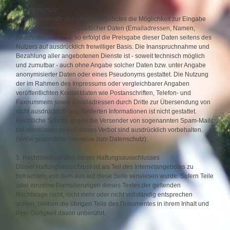
4. Datenschutz
Sofern innerhalb des Internetangebotes die Möglichkeit zur Eingabe
persönlicher oder geschäftlicher Daten (Emailadressen, Namen,
Anschriften) besteht, so erfolgt die Preisgabe dieser Daten seitens des
Nutzers auf ausdrücklich freiwilliger Basis. Die Inanspruchnahme und
Bezahlung aller angebotenen Dienste ist - soweit technisch möglich
und zumutbar - auch ohne Angabe solcher Daten bzw. unter Angabe
anonymisierter Daten oder eines Pseudonyms gestattet. Die Nutzung
der im Rahmen des Impressums oder vergleichbarer Angaben
veröffentlichten Kontaktdaten wie Postanschriften, Telefon- und
Faxnummern sowie Emailadressen durch Dritte zur Übersendung von
nicht ausdrücklich angeforderten Informationen ist nicht gestattet.
Rechtliche Schritte gegen die Versender von sogenannten Spam-Mails
bei Verstössen gegen dieses Verbot sind ausdrücklich vorbehalten.
(siehe gesonderte Hinweise zum Datenschutz).
5. Rechtswirksamkeit dieses Haftungsausschlusses
Dieser Haftungsausschluss ist als Teil des Internetangebotes zu
betrachten, von dem aus auf diese Seite verwiesen wurde. Sofern Teile
oder einzelne Formulierungen dieses Textes der geltenden
Rechtslage nicht, nicht mehr oder nicht vollständig entsprechen
sollten, bleiben die übrigen Teile des Dokumentes in ihrem Inhalt und
ihrer Gültigkeit davon unberührt.