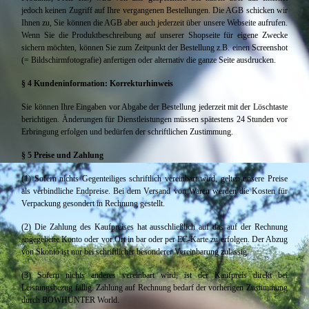
jedoch keinen Zugriff auf Ihre vergangenen Bestellungen. Die AGB schicken wir
Ihnen zu, Sie können die AGB aber auch jederzeit über unsere Webseite aufrufen.
Wenn Sie die Produktbeschreibung auf unserer Shopseite für eigene Zwecke
sichern möchten, können Sie zum Zeitpunkt der Bestellung z.B. einen Screenshot
(= Bildschirmfotografie) anfertigen oder alternativ die ganze Seite ausdrucken.
§ 4 Kundeninformation: Korrekturhinweis
Sie können Ihre Eingaben vor Abgabe der Bestellung jederzeit mit der Löschtaste
berichtigen. Änderungen für Dienstleistungen müssen spätestens 24 Stunden vor
Erbringung erfolgen und bedürfen der schriftlichen Zustimmung.
§ 5 Preise und Zahlung
(1) Sofern nichts Gegenteiliges schriftlich vereinbart wird, gelten unsere Preise
als verbindliche Endpreise. Bei dem Versand von Waren werden die Kosten für
Verpackung gesondert in Rechnung gestellt.
(2) Die Zahlung des Kaufpreises hat ausschließlich auf das auf der Rechnung
angegebene Konto oder vor Ort in bar oder per EC-Karte zu erfolgen. Der Abzug
von Skonto ist nur bei schriftlicher besonderer Vereinbarung zulässig.
(3) Sofern nichts anderes vereinbart wird, ist der Kaufpreis direkt bei
Leistungsbezug fällig. Zahlung auf Rechnung bedarf der vorherigen Zustimmung
durch BOWHUNTER World.