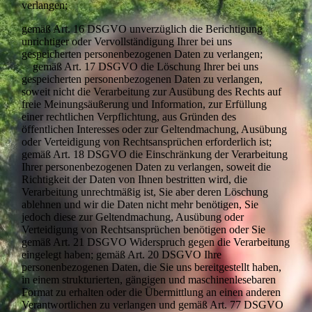
verlangen;
gemäß Art. 16 DSGVO unverzüglich die Berichtigung
unrichtiger oder Vervoll­ständigung Ihrer bei uns
gespeicherten personenbezogenen Daten zu verlangen;
gemäß Art. 17 DSGVO die Löschung Ihrer bei uns
gespeicherten personenbezogenen Daten zu verlangen,
soweit nicht die Verarbeitung zur Ausübung des Rechts auf
freie Meinungsäußerung und Information, zur Erfüllung
einer rechtlichen Verpflichtung, aus Gründen des
öffentlichen Interesses oder zur Geltendmachung, Ausübung
oder Verteidigung von Rechtsansprüchen erforderlich ist;
gemäß Art. 18 DSGVO die Einschränkung der Verarbeitung
Ihrer personenbezogenen Daten zu verlangen, soweit die
Richtigkeit der Daten von Ihnen bestritten wird, die
Verarbeitung unrechtmäßig ist, Sie aber deren Löschung
ablehnen und wir die Daten nicht mehr benötigen, Sie
jedoch diese zur Geltendmachung, Ausübung oder
Verteidigung von Rechtsansprüchen benötigen oder Sie
gemäß Art. 21 DSGVO Widerspruch gegen die Verarbeitung
eingelegt haben; gemäß Art. 20 DSGVO Ihre
personenbezogenen Daten, die Sie uns bereitgestellt haben,
in einem strukturierten, gängigen und maschinenlesebaren
Format zu erhalten oder die Übermittlung an einen anderen
Verantwortlichen zu verlangen und gemäß Art. 77 DSGVO