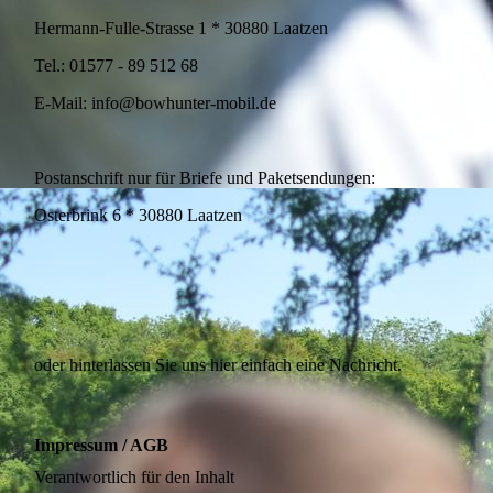
Hermann-Fulle-Strasse 1 * 30880 Laatzen
Tel.: 01577 - 89 512 68
E-Mail: info@bowhunter-mobil.de
Postanschrift nur für Briefe und Paketsendungen:
Osterbrink 6 * 30880 Laatzen
oder hinterlassen Sie uns hier einfach eine Nachricht.
Impressum / AGB
Verantwortlich für den Inhalt