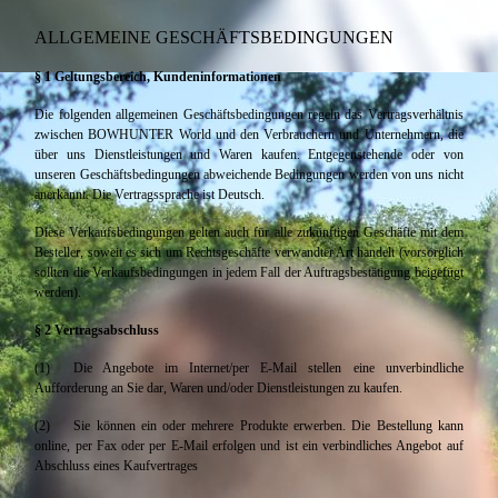
ALLGEMEINE GESCHÄFTSBEDINGUNGEN
§ 1 Geltungsbereich, Kundeninformationen
Die folgenden allgemeinen Geschäftsbedingungen regeln das Vertragsverhältnis
zwischen BOWHUNTER World und den Verbrauchern und Unternehmern, die
über uns Dienstleistungen und Waren kaufen. Entgegenstehende oder von
unseren Geschäftsbedingungen abweichende Bedingungen werden von uns nicht
anerkannt. Die Vertragssprache ist Deutsch.
Diese Verkaufsbedingungen gelten auch für alle zukünftigen Geschäfte mit dem
Besteller, soweit es sich um Rechtsgeschäfte verwandter Art handelt (vorsorglich
sollten die Verkaufsbedingungen in jedem Fall der Auftragsbestätigung beigefügt
werden).
§ 2 Vertragsabschluss
(1) Die Angebote im Internet/per E-Mail stellen eine unverbindliche
Aufforderung an Sie dar, Waren und/oder Dienstleistungen zu kaufen.
(2) Sie können ein oder mehrere Produkte erwerben. Die Bestellung kann
online, per Fax oder per E-Mail erfolgen und ist ein verbindliches Angebot auf
Abschluss eines Kaufvertrages