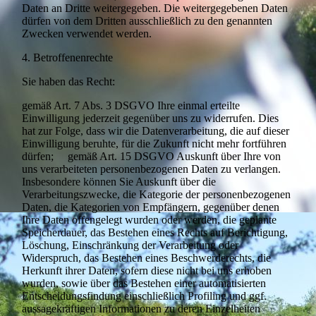
Daten an Dritte weitergegeben. Die weitergegebenen Daten
dürfen von dem Dritten ausschließlich zu den genannten
Zwecken verwendet werden.
4. Betroffenenrechte
Sie haben das Recht:
gemäß Art. 7 Abs. 3 DSGVO Ihre einmal erteilte
Einwilligung jederzeit gegenüber uns zu widerrufen. Dies
hat zur Folge, dass wir die Datenverarbeitung, die auf dieser
Einwilligung beruhte, für die Zukunft nicht mehr fortführen
dürfen; gemäß Art. 15 DSGVO Auskunft über Ihre von
uns verarbeiteten personen­bezogenen Daten zu verlangen.
Insbesondere können Sie Auskunft über die
Verarbeitungszwecke, die Kategorie der personenbezogenen
Daten, die Kategorien von Empfängern, gegenüber denen
Ihre Daten offengelegt wurden oder werden, die geplante
Speicherdauer, das Bestehen eines Rechts auf Berichtigung,
Löschung, Einschränkung der Verarbeitung oder
Widerspruch, das Bestehen eines Beschwer­derechts, die
Herkunft ihrer Daten, sofern diese nicht bei uns erhoben
wurden, sowie über das Bestehen einer automatisierten
Entscheidungsfindung einschließlich Profiling und ggf.
aussagekräftigen Informationen zu deren Einzelheiten