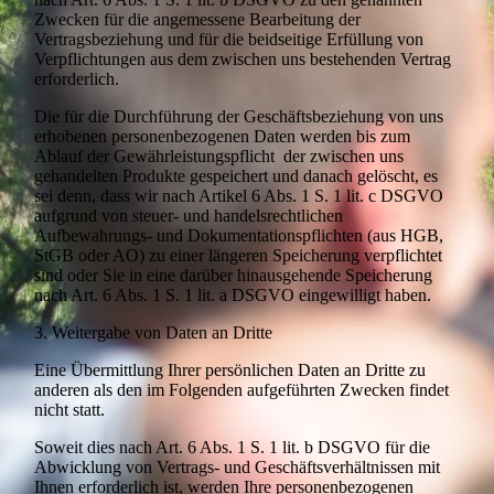
Zwecken für die angemessene Bearbeitung der
Vertragsbeziehung und für die beidseitige Erfüllung von
Verpflichtungen aus dem zwischen uns bestehenden Vertrag
erforderlich.
Die für die Durchführung der Geschäftsbeziehung von uns
erhobenen personenbezogenen Daten werden bis zum
Ablauf der Gewährleistungspflicht der zwischen uns
gehandelten Produkte gespeichert und danach gelöscht, es
sei denn, dass wir nach Artikel 6 Abs. 1 S. 1 lit. c DSGVO
aufgrund von steuer- und handelsrechtlichen
Aufbewahrungs- und Dokumentationspflichten (aus HGB,
StGB oder AO) zu einer längeren Speicherung verpflichtet
sind oder Sie in eine darüber hinausgehende Speicherung
nach Art. 6 Abs. 1 S. 1 lit. a DSGVO eingewilligt haben.
3. Weitergabe von Daten an Dritte
Eine Übermittlung Ihrer persönlichen Daten an Dritte zu
anderen als den im Folgenden aufgeführten Zwecken findet
nicht statt.
Soweit dies nach Art. 6 Abs. 1 S. 1 lit. b DSGVO für die
Abwicklung von Vertrags- und Geschäftsverhältnissen mit
Ihnen erforderlich ist, werden Ihre personenbezogenen