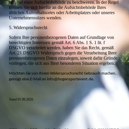
sich bei einer Aufsichtsbehörde zu beschweren. In der Regel
können Sie sich hierfür an die Aufsichtsbehörde Ihres
üblichen Aufenthaltsortes oder Arbeitsplatzes oder unseres
Unternehmenssitzes wenden.
5. Widerspruchsrecht
Sofern Ihre personenbezogenen Daten auf Grundlage von
berechtigten Interessen gemäß Art. 6 Abs. 1 S. 1 lit. f
DSGVO verarbeitet werden, haben Sie das Recht, gemäß
Art. 21 DSGVO Widerspruch gegen die Verarbeitung Ihrer
personenbezogenen Daten einzulegen, soweit dafür Gründe
vorliegen, die sich aus Ihrer besonderen Situation ergeben.
Möchten Sie von Ihrem Widerspruchsrecht Gebrauch machen,
genügt eine E-Mail an info@bogensportevent.de.
Stand 01.06.2026