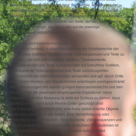
externe Schreibzugriffe möglich sind. Für illegale, fehlerhafte oder
unvollständige Inhalte und insbesondere für Schäden, die aus der
Nutzung oder Nichtnutzung solcherart dargebotener Informationen
entstehen, haftet allein der Anbieter der Seite, auf welche verwiesen
wurde, nicht derjenige, der über Links auf die jeweilige
Veröffentlichung lediglich verweist.
3. Urheber- und Kennzeichenrecht
Der Autor ist bestrebt, in allen Publikationen die Urheberrechte der
verwendeten Grafiken, Tondokumente, Videosequenzen und Texte zu
beachten, von ihm selbst erstellte Grafiken, Tondokumente,
Videosequenzen und Texte zu nutzen oder auf lizenzfreie Grafiken,
Tondokumente, Videosequenzen und Texte zurückzugreifen.
Alle innerhalb des Internetangebotes genannten und ggf. durch Dritte
geschützten Marken- und Warenzeichen unterliegen uneingeschränkt
den Bestimmungen des jeweils gültigen Kennzeichenrechts und den
Besitzrechten der jeweiligen eingetragenen Eigentümer. Allein
aufgrund der bloßen Nennung ist nicht der Schluss zu ziehen, dass
Markenzeichen nicht durch Rechte Dritter geschützt sind!
Das Copyright für veröffentlichte, vom Autor selbst erstellte Objekte
bleibt allein beim Autor der Seiten. Eine Vervielfältigung oder
Verwendung solcher Grafiken, Tondokumente, Videosequenzen und
Texte in anderen elektronischen oder gedruckten Publikationen ist
ohne ausdrückliche Zustimmung des Autors nicht gestattet.