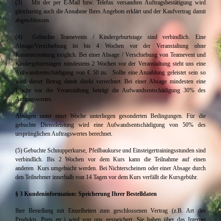
(3) Mit der per E-Mail bzw. Telefax versandten Auftragsbestätigung wird
gleichzeitig auch die Annahme Ihres Angebots erklärt und der Kaufvertrag damit
abgeschlossen.
(4) Gebuchte Teamevents / Kindergeburtstage sind verbindlich. Eine
Absage/Verschiebung ist bis 4 Wochen vor der Veranstaltung ohne
Kostenerstattung möglich. Bei einer Absage / Verschiebung von Teamevent und
Kindergeburtstagen mindestens 2 Wochen vor der Veranstaltung steht uns eine
Aufwandsentschädigung von € 50 zu. Sollte eine Anzahlung geleistet sein so
wird dieser Betrag damit direkt verrechnet. Bei einer Absage mindesten eine
Woche vor der Veranstaltung beträgt die Aufwandsentschädigung 30% des
Auftragswertes.
Absagen unter einer Woche unterliegen gesonderten Bedingungen. Für die
gebuchte Dienstleistung wird eine Aufwandsentschädigung von 50% des
ursprünglichen Auftragswertes berechnet.
(5) Gebuchte Schnupperkurse, Pfeilbaukurse und Einsteigertrainingsstunden sind
verbindlich. Bis 2 Wochen vor dem Kurs kann die Teilnahme auf einen
anderen Kurs umgebucht werden. Bei Nichterscheinen oder einer Absage durch
den Teilnehmer innerhalb von 14 Tagen vor dem Kurs verfällt die Kursgebühr.
§ 3 Kundeninformation: Speicherung Ihrer Bestelldaten
Ihre Bestellung mit Einzelheiten zum geschlossenen Vertrag (z.B. Art des
Produkts, Preis etc.) wird von uns gespeichert. Sie haben über das Internet