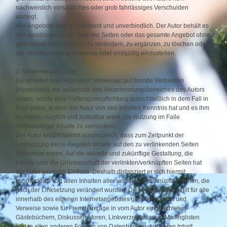
nachweislich vorsätzliches oder grob fahrlässiges Verschulden
vorliegt.
Alle Angebote sind freibleibend und unverbindlich. Der Autor behält es
sich ausdrücklich vor, Teile der Seiten oder das gesamte Angebot ohne
gesonderte Ankündigung zu verändern, zu ergänzen, zu löschen oder
die Veröffentlichung zeitweise oder endgültig einzustellen.
2. Verweise und Links
Bei direkten oder indirekten Verweisen auf fremde Webseiten
(Hyperlinks), die außerhalb des Verantwortungsbereiches des Autors
liegen, würde eine Haftungsverpflichtung ausschließlich in dem Fall in
Kraft treten, in dem der Autor von den Inhalten Kenntnis hat und es ihm
technisch möglich und zumutbar wäre, die Nutzung im Falle
rechtswidriger Inhalte zu verhindern.
Der Autor erklärt hiermit ausdrücklich, dass zum Zeitpunkt der
Linksetzung keine illegalen Inhalte auf den zu verlinkenden Seiten
erkennbar waren. Auf die aktuelle und zukünftige Gestaltung, die
Inhalte oder die Urheberschaft der verlinkten/verknüpften Seiten hat
der Autor keinerlei Einfluss. Deshalb distanziert er sich hiermit
ausdrücklich von allen Inhalten aller verlinkten /verknüpften Seiten, die
nach der Linksetzung verändert wurden. Diese Feststellung gilt für alle
innerhalb des eigenen Internetangebotes gesetzten Links und
Verweise sowie für Fremdeinträge in vom Autor eingerichteten
Gästebüchern, Diskussionsforen, Linkverzeichnissen, Mailinglisten
und in allen anderen Formen von Datenbanken, auf deren Inhalt