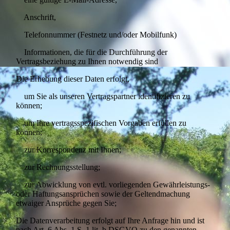
Anschrift,
Telefonnummer (Festnetz und/oder Mobilfunk)
Informationen, die für die Durchführung der
Vertragsbeziehung zu Ihnen notwendig sind
Die Erhebung dieser Daten erfolgt,
um Sie als unseren Vertragspartner identifizieren zu
können;
um Ihre vertragsspezifischen Vorgaben erfüllen zu
können;
zur Korrespondenz mit Ihnen;
zur Rechnungsstellung;
zur Abwicklung von evtl. vorliegenden Gewährleistungs-
oder Haftungsansprüchen sowie der Geltendmachung
etwaiger Ansprüche gegen Sie;
Die Datenverarbeitung erfolgt auf Ihre Anfrage hin und ist
nach Art. 6 Abs. 1 S. 1 lit. b DSGVO zu den genannten