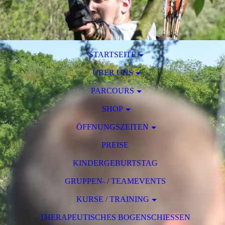
STARTSEITE
ÜBER UNS
PARCOURS
SHOP
ÖFFNUNGSZEITEN
PREISE
KINDERGEBURTSTAG
GRUPPEN- / TEAMEVENTS
KURSE / TRAINING
THERAPEUTISCHES BOGENSCHIESSEN