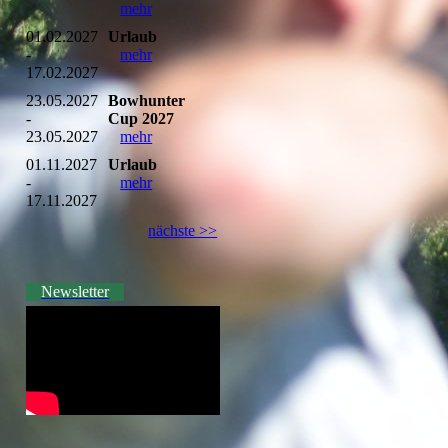
mehr
01.02.2027
Urlaub
-
mehr
17.02.2027
23.05.2027
Bowhunter
-
Cup 2027
23.05.2027
mehr
01.11.2027
Urlaub
-
mehr
17.11.2027
nächste >>
Newsletter