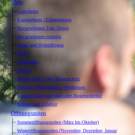
Shop
Gutscheine
Komplettsets / Einsteigersets
Recurvebögen Take Down
Recurvebögen einteilig
Lang- und Hybridbögen
Pfeile
Armschutz
Köcher
Handschuhe / Tab / Fingerschutz
Taschen / Bogenhüllen / Pfeilboxen
Spannschnüre und sinnvolles Bogenzubehör
Sehnen und Zubehör
Öffnungszeiten
Sommeröffnungszeiten (März bis Oktober)
Winteröffnungszeiten (November, Dezember, Januar