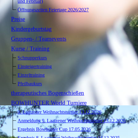
und Februar)
Öffnungszeiten Feiertage 2026/2027
Preise
Kindergeburtstag
Gruppen- / Teamevents
Kurse / Training
Schnupperkurs
Einsteigertraining
Einzeltraining
Pfeilbaukurs
therapeutisches Bogenschießen
BOWHUNTER World Turniere
9. Laatzener Weihnachtsturnier 13.12.2026
Anmeldung 9. Laatzener Weihnachtsturnier 13.12.2026
Ergebnis Bowhunter Cup 17.05.2026
Ergebnis 8. Laatzener Weihnachtsturnier 14.12.2025