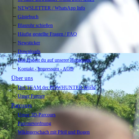
NEWSLETTER / WhatsApp Info
Gästebuch
Blasrohr schießen
Häufig gestellte Fragen / FAQ
Newsticker
Downloads
Das findest du auf unserer Homepage
Kontakt - Impressum - AGB
Über uns
Das TEAM der BOWHUNTER World
Unser Partner
Parcours
Unser 3D-Parcours
Parcoursordnung
Wikingerschach mit Pfeil und Bogen