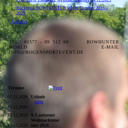
Rückblick BOWHUNTER World Turniere 2016 -
2025
Anfahrt
TEL.: 01577 - 89 512 68
BOWHUNTER
WORLD
E-MAIL
INFO@BOGENSPORTEVENT.DE
Termine
02.11.2026
Urlaub
-
mehr
18.11.2026
13.12.2026
9. Laatzener
-
Weihnachtstur
13.12.2026
nier 2026