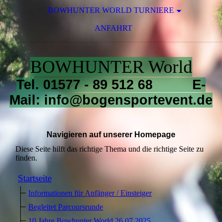
BOWHUNTER WORLD TURNIERE
ANFAHRT
BOWHUNTER World
Tel. 01577 - 89 512 68 E-
Mail: info@bogensportevent.de
Navigieren auf unserer Homepage
Diese Seite hilft das richtige Thema und die richtige Seite zu
finden.
Startseite
Informationen für Anfänger / Einsteiger
Begleitet Parcoursrunde
10 Jahre Bowhunter World 26.07.2025